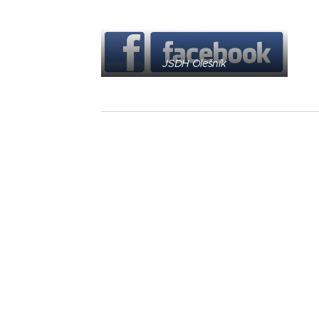
JSDH Olešník